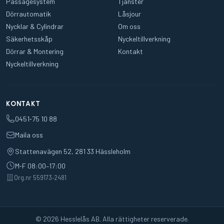
Passagesystem
Tjänster
Dörrautomatik
Låsjour
Nycklar & Cylindrar
Om oss
Säkerhetsskåp
Nyckeltillverkning
Dörrar & Montering
Kontakt
Nyckeltillverkning
KONTAKT
0451‑75 10 88
Maila oss
Stattenavägen 52, 281 33 Hässleholm
M‑F 08:00–17:00
Org.nr 559173‑2481
© 2026 Hesslelås AB. Alla rättigheter reserverade.