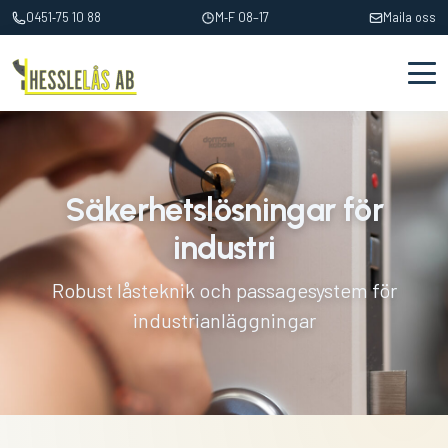
0451‑75 10 88
M‑F 08–17
Maila oss
Säkerhetslösningar för
industri
Robust låsteknik och passagesystem för
industrianläggningar