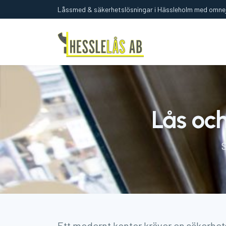
Låssmed & säkerhetslösningar i Hässleholm med omne
Lås och
S
Ett modernt kontor kräver en säkerhet