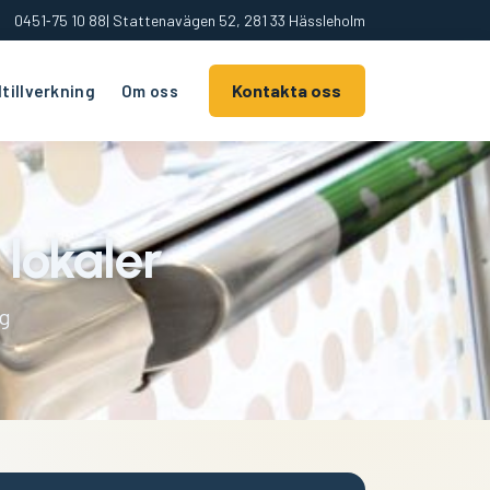
0451‑75 10 88
| Stattenavägen 52, 281 33 Hässleholm
Kontakta oss
tillverkning
Om oss
 lokaler
ag