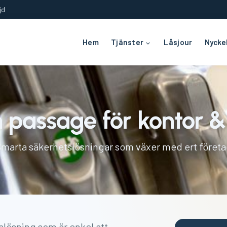
jd
Hem
Tjänster
Låsjour
Nyckel
 passage för kontor &
marta säkerhetslösningar som växer med ert föret
slösning som är enkel att