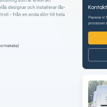
Kontakt
lås designar och installerar lås-
oll – från en enda dörr till hela
Planerar ni 
processen s
 dormakaba)