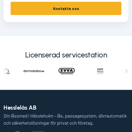
Kontakta oss
Licenserad servicestation
Hesslelås AB
Din låssmed i Hässleholm – lås, passagesystem, dörrautomatik
och säkerhetslösningar för privat och företag.