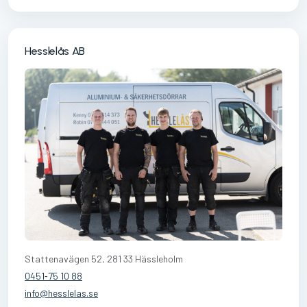
Hesslelås AB
Stattenavägen 52, 281 33 Hässleholm
0451‑75 10 88
info@hesslelas.se