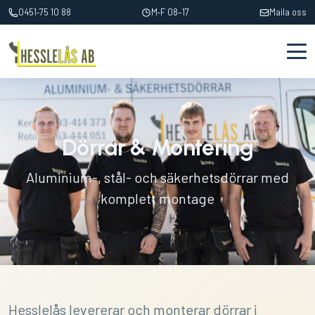
0451‑75 10 88
M‑F 08–17
Maila oss
Dörrar & Montering
Aluminium-, stål- och säkerhetsdörrar med
komplett montage
Hesslelås levererar och monterar dörrar i