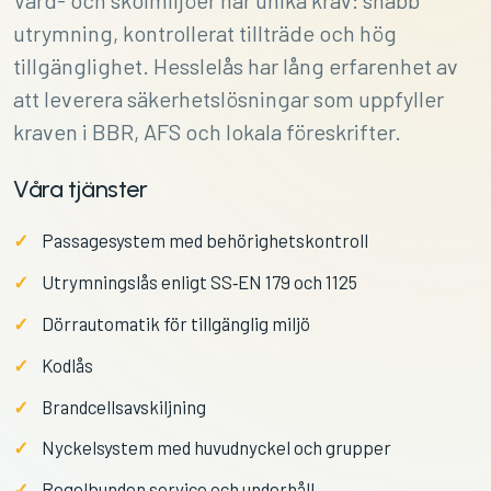
Vård- och skolmiljöer har unika krav: snabb
utrymning, kontrollerat tillträde och hög
tillgänglighet. Hesslelås har lång erfarenhet av
att leverera säkerhetslösningar som uppfyller
kraven i BBR, AFS och lokala föreskrifter.
Våra tjänster
Passagesystem med behörighetskontroll
Utrymningslås enligt SS‑EN 179 och 1125
Dörrautomatik för tillgänglig miljö
Kodlås
Brandcellsavskiljning
Nyckelsystem med huvudnyckel och grupper
Regelbunden service och underhåll