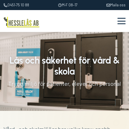
0451‑75 10 88
M‑F 08–17
Maila oss
Lås och säkerhet för vård &
skola
Trygg miljö för patienter, elever och personal