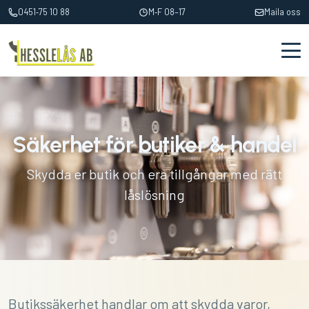
0451‑75 10 88
M‑F 08–17
Maila oss
Säkerhet för butiker & handel
Skydda er butik och era tillgångar med rätt
låslösning
Butikssäkerhet handlar om att skydda varor,