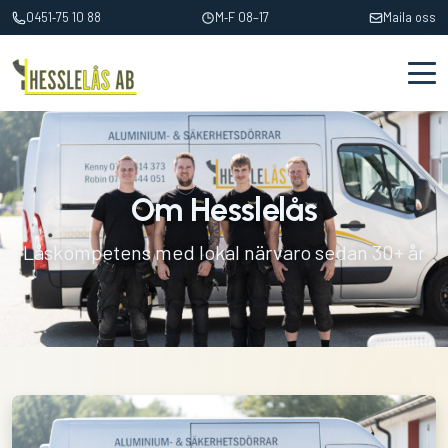
0451‑75 10 88
M‑F 08–17
Maila oss
Om Hesslelås
Låskompetens med lokal närvaro sedan 30+ år