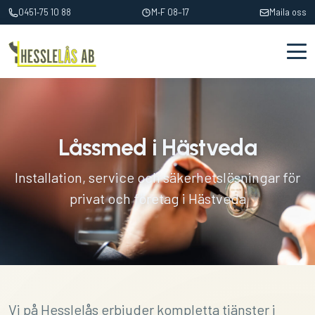
0451‑75 10 88
M‑F 08–17
Maila oss
Låssmed i Hästveda
Installation, service och säkerhetslösningar för
privat och företag i Hästveda
Vi på Hesslelås erbjuder kompletta tjänster i