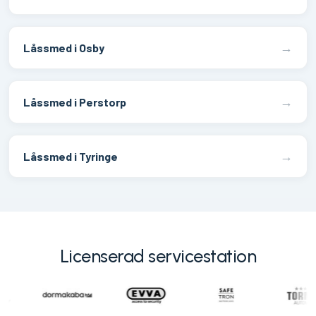
→
Låssmed i Osby
→
Låssmed i Perstorp
→
Låssmed i Tyringe
Licenserad servicestation