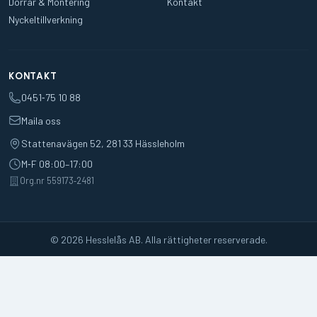
Dörrar & Montering
Kontakt
Nyckeltillverkning
KONTAKT
0451‑75 10 88
Maila oss
Stattenavägen 52, 281 33 Hässleholm
M‑F 08:00–17:00
Org.nr 559173‑2481
© 2026 Hesslelås AB. Alla rättigheter reserverade.