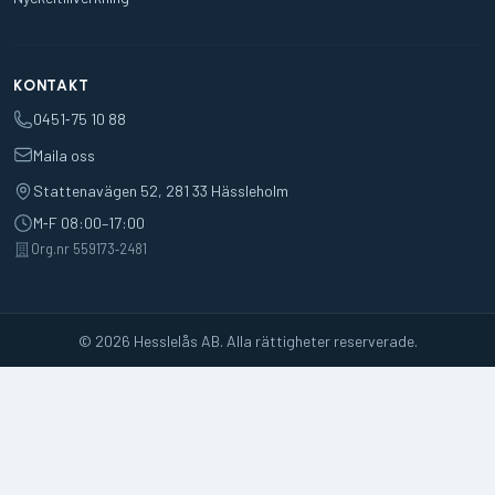
KONTAKT
0451‑75 10 88
Maila oss
Stattenavägen 52, 281 33 Hässleholm
M‑F 08:00–17:00
Org.nr 559173‑2481
© 2026 Hesslelås AB. Alla rättigheter reserverade.