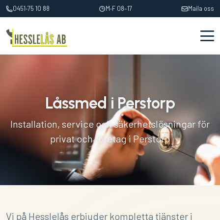
0451‑75 10 88
M‑F 08–17
Maila oss
Låssmed i Perstorp
Installation, service och säkerhetslösningar för
privat och företag i Perstorp
Vi på Hesslelås erbjuder kompletta tjänster i