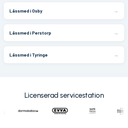
→
Låssmed i Osby
→
Låssmed i Perstorp
→
Låssmed i Tyringe
Licenserad servicestation