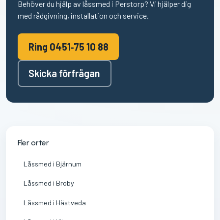
Behöver du hjälp av låssmed i Perstorp? Vi hjälper dig
med rådgivning, installation och service.
Ring 0451‑75 10 88
Skicka förfrågan
Fler orter
Låssmed i Bjärnum
Låssmed i Broby
Låssmed i Hästveda