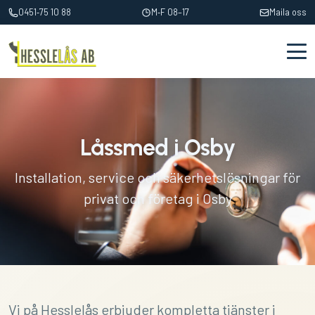
0451‑75 10 88
M‑F 08–17
Maila oss
Låssmed i Osby
Installation, service och säkerhetslösningar för
privat och företag i Osby
Vi på Hesslelås erbjuder kompletta tjänster i