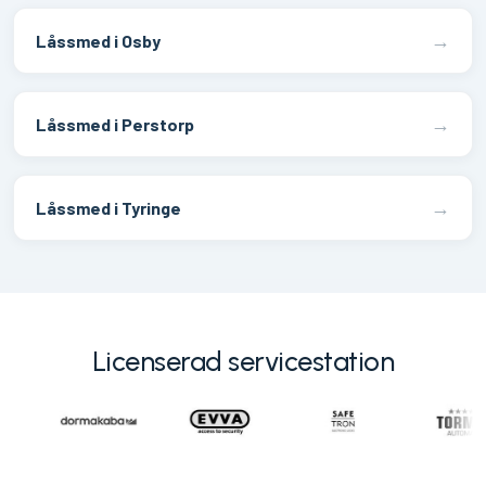
→
Låssmed i Osby
→
Låssmed i Perstorp
→
Låssmed i Tyringe
Licenserad servicestation