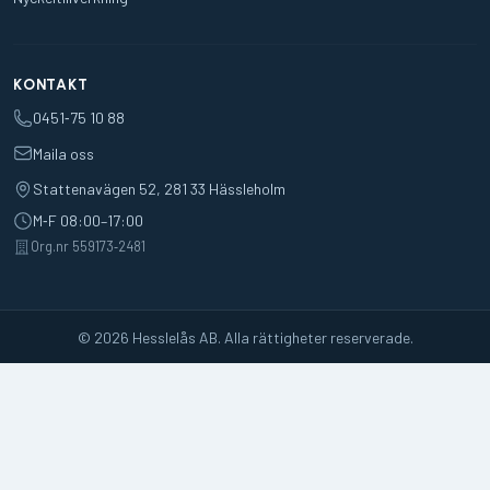
KONTAKT
0451‑75 10 88
Maila oss
Stattenavägen 52, 281 33 Hässleholm
M‑F 08:00–17:00
Org.nr 559173‑2481
© 2026 Hesslelås AB. Alla rättigheter reserverade.