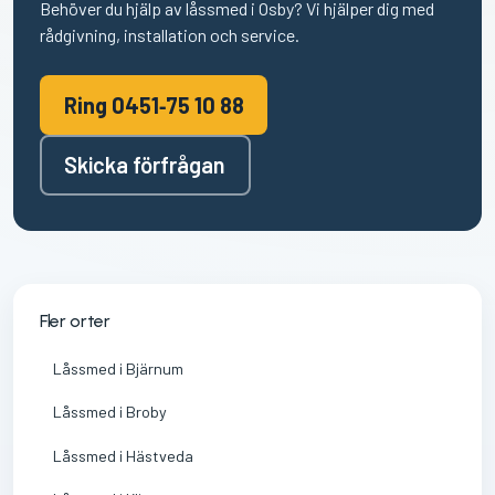
Behöver du hjälp av låssmed i Osby? Vi hjälper dig med
rådgivning, installation och service.
Ring 0451‑75 10 88
Skicka förfrågan
Fler orter
Låssmed i Bjärnum
Låssmed i Broby
Låssmed i Hästveda